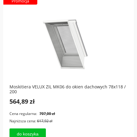
Promocja
Moskitiera VELUX ZIL MK06 do okien dachowych 78x118 /
200
564,89 zł
Cena regularna:
707,00 zł
Najniższa cena:
617,92 zł
do koszyka