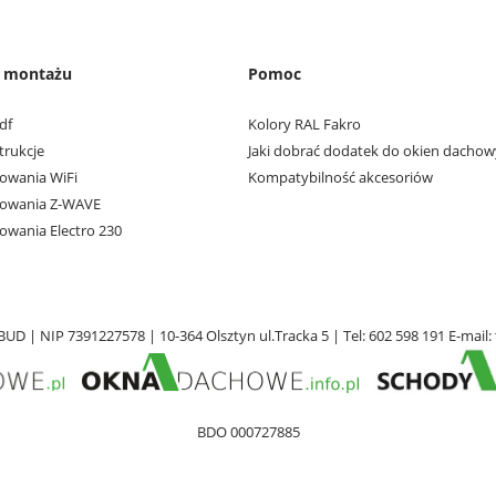
e montażu
Pomoc
df
Kolory RAL Fakro
trukcje
Jaki dobrać dodatek do okien dacho
owania WiFi
Kompatybilność akcesoriów
rowania Z-WAVE
owania Electro 230
UD | NIP 7391227578 | 10-364 Olsztyn ul.Tracka 5 | Tel:
602 598 191
E-mail:
BDO 000727885