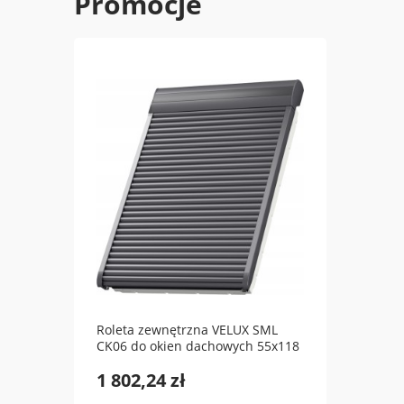
Promocje
e
Roleta zewnętrzna VELUX SML
Rolet
CK06 do okien dachowych 55x118
dacho
stand
1 802,24 zł
176,