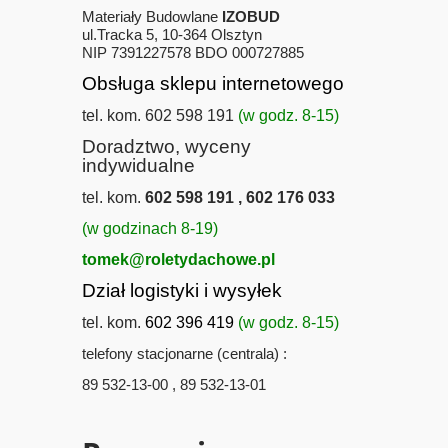
Materiały Budowlane
IZOBUD
ul.Tracka 5, 10-364 Olsztyn
NIP 7391227578 BDO 000727885
Obsługa sklepu internetowego
tel. kom. 602 598 191
(w godz. 8-15)
Doradztwo, wyceny
indywidualne
tel. kom.
602 598 191 , 602 176 033
(w godzinach 8-19)
tomek@roletydachowe.pl
Dział logistyki i wysyłek
tel. kom.
602 396 419
(w godz. 8-15)
telefony stacjonarne (centrala) :
89 532-13-00 , 89 532-13-01