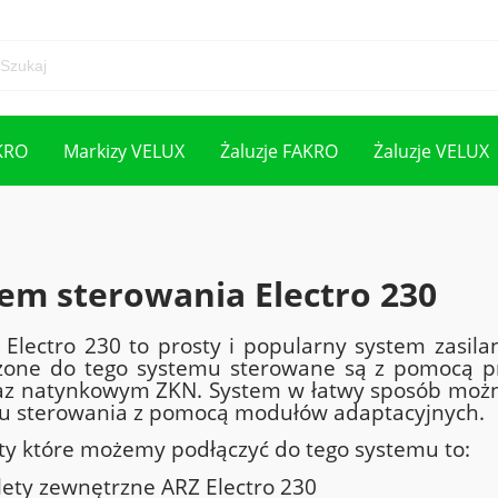
KRO
Markizy VELUX
Żaluzje FAKRO
Żaluzje VELUX
em sterowania Electro 230
Electro 230 to prosty i popularny system zasila
zone do tego systemu sterowane są z pomocą pr
az natynkowym ZKN. System w łatwy sposób możn
u sterowania z pomocą modułów adaptacyjnych.
ty które możemy podłączyć do tego systemu to:
lety zewnętrzne ARZ Electro 230