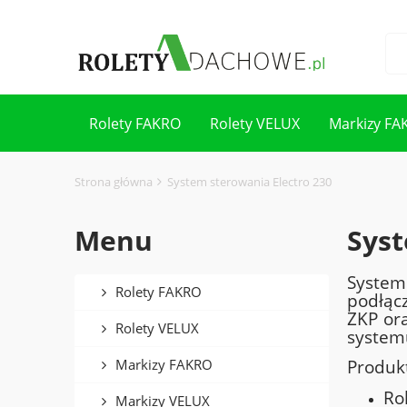
Rolety FAKRO
Rolety VELUX
Markizy FA
Kontakt
Strona główna
System sterowania Electro 230
Menu
Syst
System 
Rolety FAKRO
podłąc
ZKP or
Rolety VELUX
system
Markizy FAKRO
Produk
Ro
Markizy VELUX