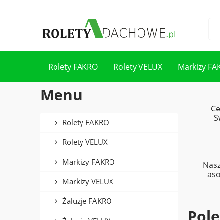
Rolety FAKRO
Rolety VELUX
Markizy FA
Menu
Kontakt
Ce
S
Rolety FAKRO
Rolety VELUX
Markizy FAKRO
Nasz
aso
Markizy VELUX
Żaluzje FAKRO
Pol