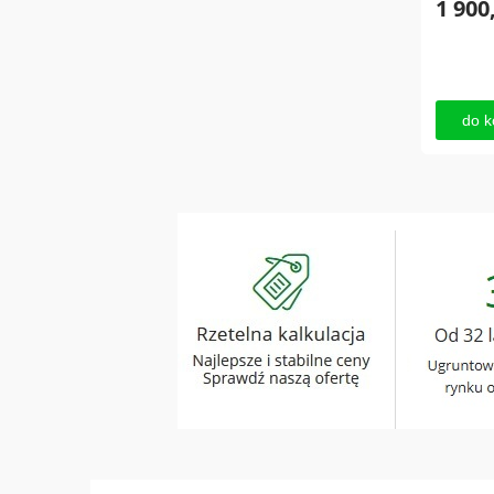
1 900
do k