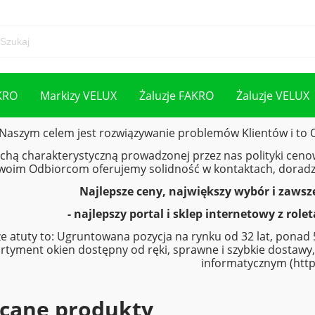
KRO
Markizy VELUX
Żaluzje FAKRO
Żaluzje VELUX
Naszym celem jest rozwiązywanie problemów Klientów i to O
chą charakterystyczną prowadzonej przez nas polityki cenowej
woim Odbiorcom oferujemy solidność w kontaktach, doradzt
Najlepsze ceny, największy wybór i zawsz
-
najlepszy
portal i sklep internetowy z rol
e atuty to: Ugruntowana pozycja na rynku od 32 lat, pona
rtyment okien dostępny od ręki, sprawne i szybkie dostawy,
informatycznym (http
ecane produkty