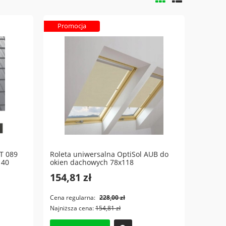
Promocja
T 089
Roleta uniwersalna OptiSol AUB do
140
okien dachowych 78x118
154,81 zł
Cena regularna:
228,00 zł
Najniższa cena:
154,81 zł