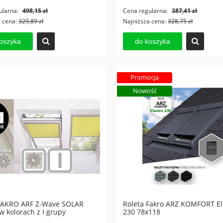
ularna:
498,15 zł
Cena regularna:
387,41 zł
a cena:
329,89 zł
Najniższa cena:
328,75 zł
oszyka
do koszyka
Promocja
Nowość
 FAKRO ARF Z-Wave SOLAR
Roleta Fakro ARZ KOMFORT El
w kolorach z I grupy
230 78x118