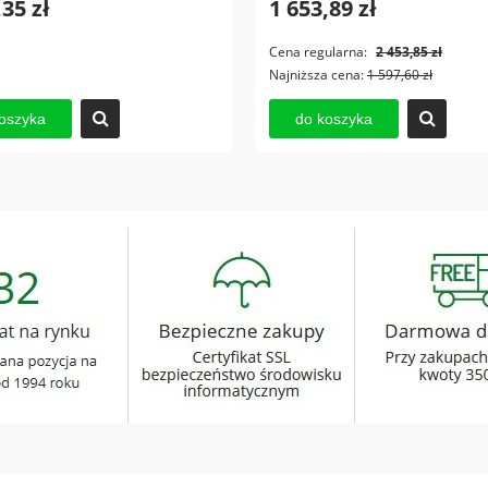
,35 zł
1 653,89 zł
Cena regularna:
2 453,85 zł
Najniższa cena:
1 597,60 zł
oszyka
do koszyka