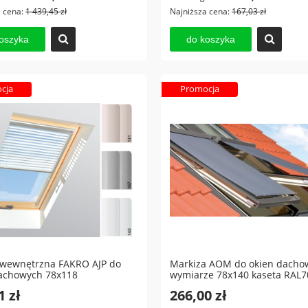
a cena:
1 439,45 zł
Najniższa cena:
167,03 zł
oszyka
do koszyka
cja
Promocja
 wewnętrzna FAKRO AJP do
Markiza AOM do okien dacho
achowych 78x118
wymiarze 78x140 kaseta RAL7
1 zł
266,00 zł