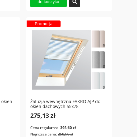
do koszyka
Promocja
 okien
Żaluzja wewnętrzna FAKRO AJP do
okien dachowych 55x78
275,13 zł
Cena regularna:
393,60 zł
Najniższa cena:
258,90 zł