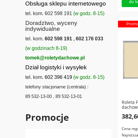
do k
Obsługa sklepu internetowego
tel. kom. 602 598 191
(w godz. 8-15)
Doradztwo, wyceny
Promo
indywidualne
tel. kom.
602 598 191 , 602 176 033
(w godzinach 8-19)
tomek@roletydachowe.pl
Dział logistyki i wysyłek
tel. kom.
602 396 419
(w godz. 8-15)
telefony stacjonarne (centrala) :
89 532-13-00 , 89 532-13-01
Roleta 
dachowy
Promocje
382,6
Cena reg
Najniższ