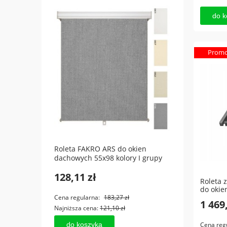
do k
Promo
S
Roleta FAKRO ARS do okien
Przeł
dachowych 55x98 kolory I grupy
- do A
128,11 zł
79,3
Roleta 
do okie
Cena regularna:
183,27 zł
Cena r
1 469
Najniższa cena:
121,10 zł
Najniż
Cena reg
do koszyka
do