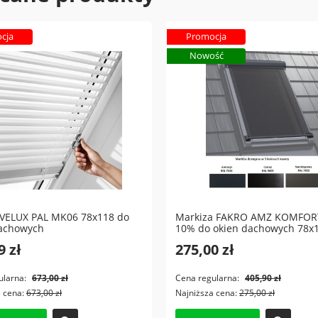
cja
Promocja
Nowość
 VELUX PAL MK06 78x118 do
Markiza FAKRO AMZ KOMFOR
dachowych
10% do okien dachowych 78x
9 zł
275,00 zł
ularna:
673,00 zł
Cena regularna:
405,90 zł
a cena:
673,00 zł
Najniższa cena:
275,00 zł