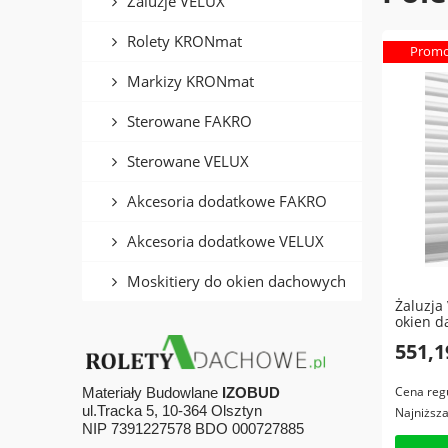
Żaluzje VELUX
Rolety KRONmat
Promo
Markizy KRONmat
Sterowane FAKRO
Sterowane VELUX
Akcesoria dodatkowe FAKRO
Akcesoria dodatkowe VELUX
Moskitiery do okien dachowych
Żaluzja
okien 
551,1
Cena reg
Materiały Budowlane
IZOBUD
ul.Tracka 5, 10-364 Olsztyn
Najniższ
NIP 7391227578 BDO 000727885