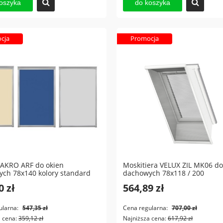
oszyka
do koszyka
cja
Promocja
FAKRO ARF do okien
Moskitiera VELUX ZIL MK06 do
ch 78x140 kolory standard
dachowych 78x118 / 200
0 zł
564,89 zł
ularna:
547,35 zł
Cena regularna:
707,00 zł
a cena:
359,12 zł
Najniższa cena:
617,92 zł