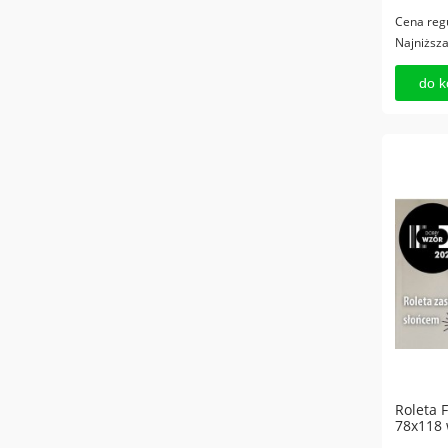
Cena reg
Najniższ
do k
Roleta
78x118 