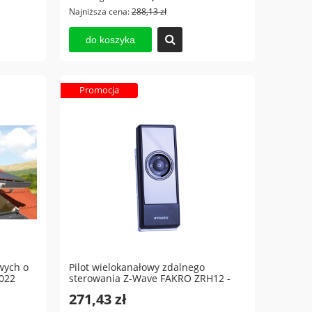
Najniższa cena:
288,13 zł
do koszyka
Promocja
wych o
Pilot wielokanałowy zdalnego
022
sterowania Z-Wave FAKRO ZRH12 -
czarny
271,43 zł