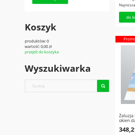
Najniższ
do k
Koszyk
Promo
produktów:
0
wartość:
0,00 zł
przejdź do koszyka
Wyszukiwarka
Żaluzja
okien d
348,2