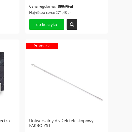
Cena regularna:
399,75 zł
Najniższa cena:
271,43 zł
do koszyka
Promocja
ectro
Uniwersalny drążek teleskopowy
FAKRO ZST