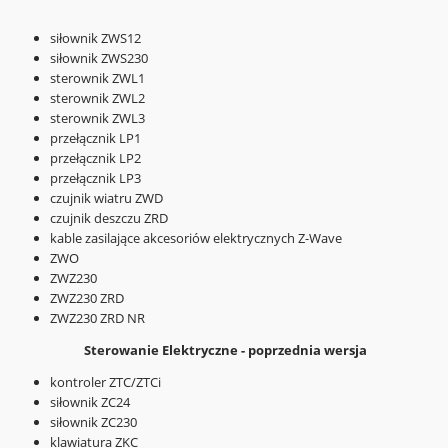
siłownik ZWS12
siłownik ZWS230
sterownik ZWL1
sterownik ZWL2
sterownik ZWL3
przełącznik LP1
przełącznik LP2
przełącznik LP3
czujnik wiatru ZWD
czujnik deszczu ZRD
kable zasilające akcesoriów elektrycznych Z-Wave
ZWO
ZWZ230
ZWZ230 ZRD
ZWZ230 ZRD NR
Sterowanie Elektryczne - poprzednia wersja
kontroler ZTC/ZTCi
siłownik ZC24
siłownik ZC230
klawiatura ZKC