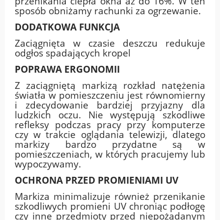
przenikania ciepła okna aż do 16%. W ten
sposób obniżamy rachunki za ogrzewanie.
DODATKOWA FUNKCJA
Zaciągnięta w czasie deszczu redukuje
odgłos spadających kropel
POPRAWA ERGONOMII
Z zaciągniętą markizą rozkład natężenia
światła w pomieszczeniu jest równomierny
i zdecydowanie bardziej przyjazny dla
ludzkich oczu. Nie występują szkodliwe
refleksy podczas pracy przy komputerze
czy w trakcie oglądania telewizji, dlatego
markizy bardzo przydatne są w
pomieszczeniach, w których pracujemy lub
wypoczywamy.
OCHRONA PRZED PROMIENIAMI UV
Markiza minimalizuje również przenikanie
szkodliwych promieni UV chroniąc podłogę
czy inne przedmioty przed niepożądanym