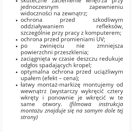
skuteczne zacienienie wnętrza przy
jednoczesnym zapewnieniu
widoczności na zewnątrz;
ochrona przed szkodliwym
oddziaływaniem refleksów,
szczególnie przy pracy z komputerem;
ochrona przed promieniami UV;
po zwinięciu nie zmniejsza
powierzchni przeszklenia;
zaciągnięta w czasie deszczu redukuje
odgłos spadających kropel;
optymalna ochrona przed uciążliwym
upałem (efekt – cena);
łatwy montaż-markizę montujemy od
wewnątrz (wystarczy wykręcić cztery
wkręty i ponownie je wkręcić w te
same otwory.
(f
ilmowa instrukcja
montażu znajduje się na samym dole tej
strony)