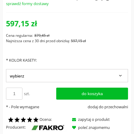
sprawdź formy dostawy
Cena nie zawiera ewentualnych kosztów płatności
597,15 zł
Cena regularna:
879,45 zł
Najniższa cena z 30 dni przed obniżką:
597,15 zł
*
KOLOR KASETY:
szt.
do koszyka
*
- Pole wymagane
dodaj do przechowalni
Ocena:
zapytaj o produkt
Producent:
poleć znajomemu