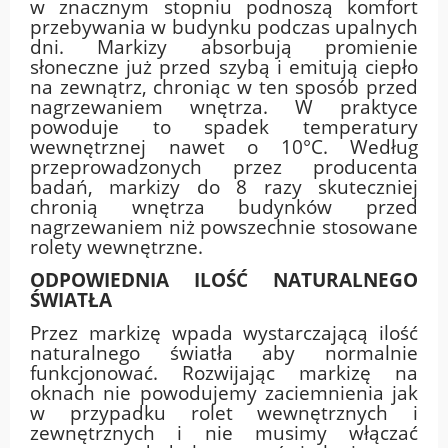
w znacznym stopniu podnoszą komfort
przebywania w budynku podczas upalnych
dni. Markizy absorbują promienie
słoneczne już przed szybą i emitują ciepło
na zewnątrz, chroniąc w ten sposób przed
nagrzewaniem wnętrza. W praktyce
powoduje to spadek temperatury
wewnętrznej nawet o 10°C. Według
przeprowadzonych przez producenta
badań, markizy do 8 razy skuteczniej
chronią wnętrza budynków przed
nagrzewaniem niż powszechnie stosowane
rolety wewnętrzne.
ODPOWIEDNIA ILOŚĆ NATURALNEGO
ŚWIATŁA
Przez markizę wpada wystarczającą ilość
naturalnego światła aby normalnie
funkcjonować. Rozwijając markizę na
oknach nie powodujemy zaciemnienia jak
w przypadku rolet wewnętrznych i
zewnętrznych i nie musimy włączać