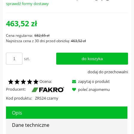
sprawdź formy dostawy
Cena nie zawiera ewentualnych kosztów płatności
463,52 zł
Cena regularna:
682,65 zł
Najniższa cena z 30 dni przed obniżką:
463,52 zł
szt.
do koszyka
dodaj do przechowalni
Ocena:
zapytaj o produkt
Producent:
poleć znajomemu
Kod produktu:
ZRS24 czarny
Opis
Dane techniczne