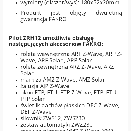
wymiary (dł/szer/wys): 180x52x20mm
Produkt jest objęty dwuletnią
gwarancją FAKRO
Pilot ZRH12 umożliwia obsługę
następujących akcesoriów FAKRO:
roleta wewnętrzna ARF Z-Wave, ARP Z-
Wave, ARF Solar , ARP Solar
roleta zewnętrzna ARZ Z-Wave, ARZ
Solar
markiza AMZ Z-Wave, AMZ Solar
żaluzja AJP Z-Wave
okno FTP, FTU, PTP Z-Wave, FTP, FTU,
PTP Solar
świetlik dachów płaskich DEC Z-Wave,
DEF Z-Wave
siłownik ZWS12, ZWS230
zestaw automatyki ZWZ230
markiza pionowa VMZ Z-Wave, VMZ