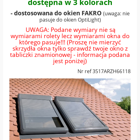
dostępna w 3 kolorach
- dostosowana do okien FAKRO
(uwaga: nie
pasuje do okien OptiLight)
UWAGA: Podane wymiary nie są
wymiarami rolety lecz wymiarami okna do
którego pasuje!!! (Proszę nie mierzyć
skrzydła okna tylko sprawdź twoje okno z
tabliczki znamionowej - informacja podana
jest poniżej)
Nr ref 3517ARZH66118