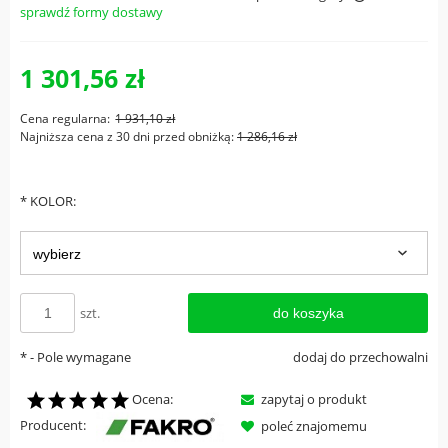
sprawdź formy dostawy
Cena nie zawiera ewentualnych kosztów płatności
1 301,56 zł
Cena regularna:
1 931,10 zł
Najniższa cena z 30 dni przed obniżką:
1 286,16 zł
*
KOLOR:
szt.
do koszyka
*
- Pole wymagane
dodaj do przechowalni
Ocena:
zapytaj o produkt
Producent:
poleć znajomemu