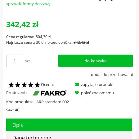
sprawdź formy dostawy
Cena nie zawiera ewentualnych kosztów płatności
342,42 zł
Cena regularna:
504,30 zł
Najniższa cena z 30 dni przed obniżką:
342,42 zł
szt.
do koszyka
dodaj do przechowalni
Ocena:
zapytaj o produkt
Producent:
poleć znajomemu
Kod produktu:
ARP standard 002
94x140
Opis
Dane techniczne