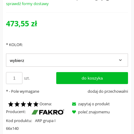
sprawdź formy dostawy
Cena nie zawiera ewentualnych kosztów płatności
473,55 zł
*
KOLOR:
szt.
do koszyka
*
- Pole wymagane
dodaj do przechowalni
Ocena:
zapytaj o produkt
Producent:
poleć znajomemu
Kod produktu:
ARP grupa I
66x140