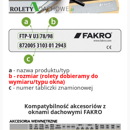
a
- nazwa produktu/typ
b - rozmiar (rolety dobieramy do
wymiaru/typu okna)
c
- numer tabliczki znamionowej
Kompatybilność akcesoriów z
oknami
dachowymi FAKRO