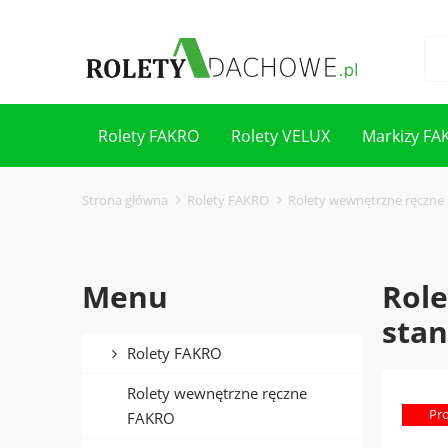
Rolety FAKRO
Rolety VELUX
Markizy FA
Kontakt
Strona główna
Rolety FAKRO
Rolety wewnętrzne ręczne
Menu
Role
sta
Rolety FAKRO
Rolety wewnętrzne ręczne
Pr
FAKRO