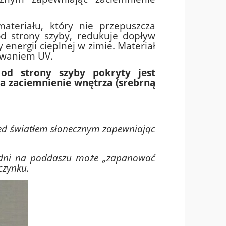
ateriału, który nie przepuszcza
od strony szyby, redukuje dopływ
y energii cieplnej w zimie. Materiał
owaniem UV.
 od strony szyby pokryty jest
 zaciemnienie wnętrza (srebrną
ed światłem słonecznym zapewniając
h dni na poddaszu może „zapanować
czynku.