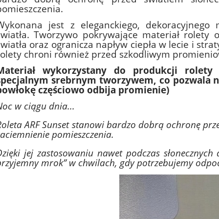
pomieszczenia.
Wykonana jest z eleganckiego, dekoracyjnego m
światła. Tworzywo pokrywające materiał rolety 
światła oraz ogranicza napływ ciepła w lecie i strat
rolety chroni również przed szkodliwym promieni
Materiał wykorzystany do produkcji rolety
specjalnym srebrnym tworzywem, co pozwala na
powłokę częściowo odbija promienie)
Noc w ciągu dnia...
Roleta ARF Sunset stanowi bardzo dobrą ochronę prz
zaciemnienie pomieszczenia.
Dzięki jej zastosowaniu nawet podczas słonecznyc
przyjemny mrok” w chwilach, gdy potrzebujemy odpo