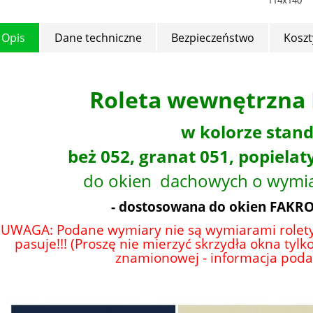
114x140
Opis
Dane techniczne
Bezpieczeństwo
Kosz
Roleta wewnętrzna
w kolorze stan
beż 052, granat 051, popielat
do okien dachowych o wymi
- dostosowana do okien FAKRO
UWAGA: Podane wymiary nie są wymiarami rolety
pasuje!!! (Proszę nie mierzyć skrzydła okna tylk
znamionowej - informacja podan