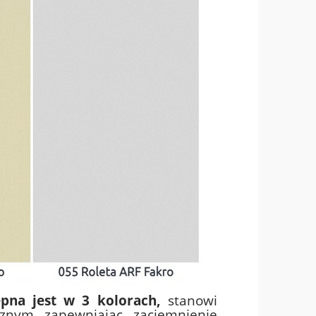
ępna jest w 3 kolorach,
stanowi
znym zapewniając zaciemnienie