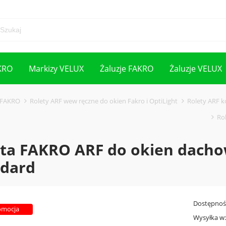
KRO
Markizy VELUX
Żaluzje FAKRO
Żaluzje VELUX
 FAKRO
Rolety ARF wew ręczne do okien Fakro i OptiLight
Rolety ARF k
Ro
ta FAKRO ARF do okien dacho
ndard
Dostępnoś
omocja
Wysyłka w: