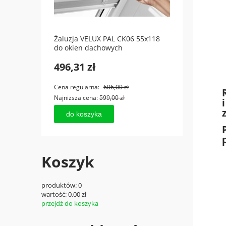
RZ-H
Żaluzja VELUX PAL CK06 55x118
Rolet
do okien dachowych
dacho
496,31 zł
769,
Cena regularna:
606,00 zł
Cena r
Najniższa cena:
599,00 zł
Najniż
do koszyka
do
Koszyk
produktów:
0
wartość:
0,00 zł
przejdź do koszyka