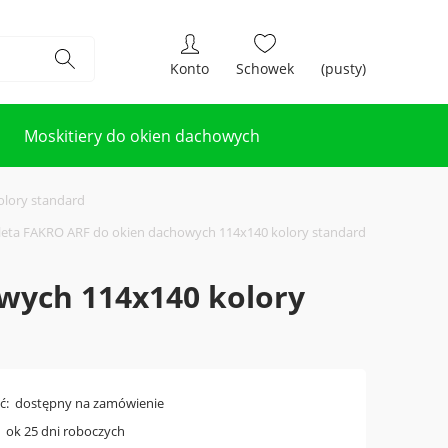
(pusty)
Moskitiery do okien dachowych
olory standard
leta FAKRO ARF do okien dachowych 114x140 kolory standard
wych 114x140 kolory
ć:
dostępny na zamówienie
ok 25 dni roboczych