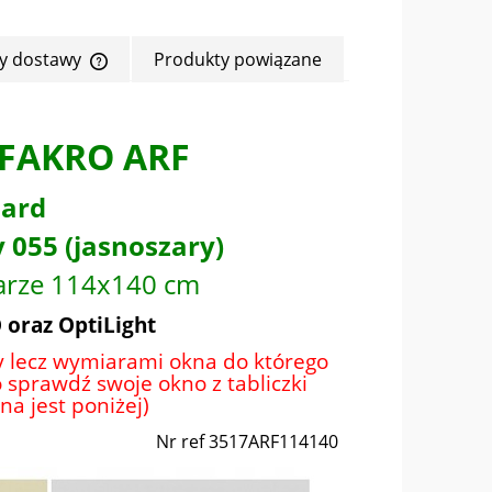
ty dostawy
Produkty powiązane
Cena nie zawiera ewentualnych kosztów
płatności
 FAKRO ARF
dard
y 055 (jasnoszary)
arze 114x140 cm
 oraz OptiLight
 lecz wymiarami okna do którego
o sprawdź swoje okno z tabliczki
a jest poniżej)
Nr ref 3517ARF114140