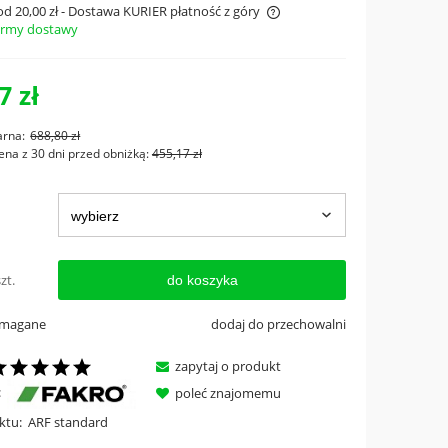
od 20,00 zł
- Dostawa KURIER płatność z góry
ormy dostawy
Cena nie zawiera ewentualnych kosztów
płatności
7 zł
arna:
688,80 zł
ena z 30 dni przed obniżką:
455,17 zł
zt.
do koszyka
ymagane
dodaj do przechowalni
zapytaj o produkt
:
poleć znajomemu
ktu:
ARF standard