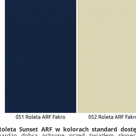
Roleta Sunset ARF
w kolorach standard dost
bardzo dobrą ochronę przed światłem słonec