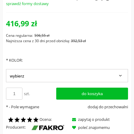
sprawdź formy dostawy
Cena nie zawiera ewentualnych kosztów płatności
416,99 zł
Cena regularna:
596,55 zł
Najniższa cena z 30 dni przed obniżką:
392,53 zł
*
KOLOR:
szt.
do koszyka
*
- Pole wymagane
dodaj do przechowalni
Ocena:
zapytaj o produkt
Producent:
poleć znajomemu