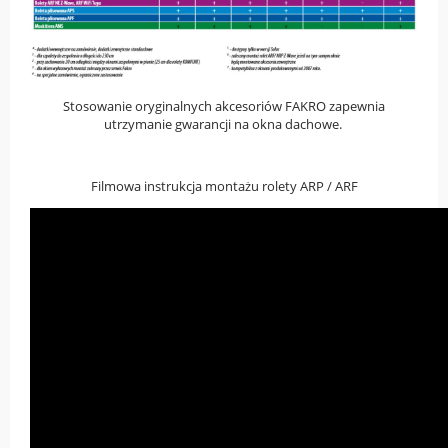
Stosowanie oryginalnych akcesoriów FAKRO zapewnia
utrzymanie gwarancji na okna dachowe.
Filmowa instrukcja montażu rolety ARP / ARF