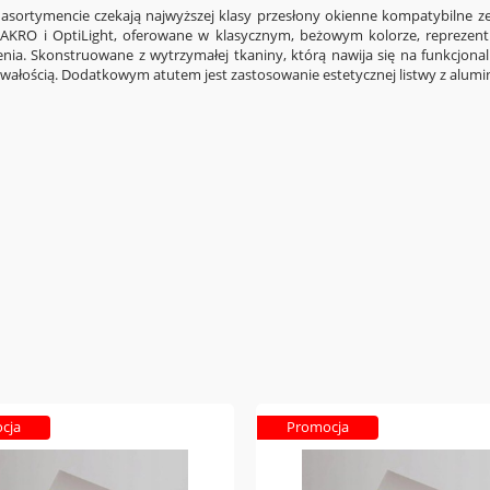
sortymencie czekają najwyższej klasy przesłony okienne kompatybilne ze
KRO i OptiLight, oferowane w klasycznym, beżowym kolorze, reprezentu
nia. Skonstruowane z wytrzymałej tkaniny, którą nawija się na funkcjo
 trwałością. Dodatkowym atutem jest zastosowanie estetycznej listwy z alumi
cja
Promocja