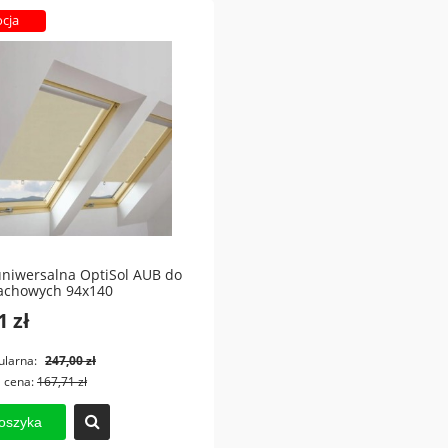
cja
uniwersalna OptiSol AUB do
achowych 94x140
1 zł
ularna:
247,00 zł
a cena:
167,71 zł
oszyka