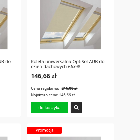
UB do
Roleta uniwersalna OptiSol AUB do
okien dachowych 66x98
146,66 zł
Cena regularna:
216,00 zł
Najniższa cena:
146,66 zł
do koszyka
Promocja