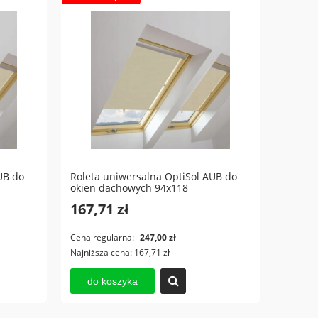
78x118
okien dachowych 78x140
Elect
369,70 zł
1 65
Cena regularna:
528,90 zł
Cena 
Najniższa cena:
350,77 zł
Najniż
do koszyka
d
UB do
Roleta uniwersalna OptiSol AUB do
okien dachowych 94x118
167,71 zł
Cena regularna:
247,00 zł
Najniższa cena:
167,71 zł
do koszyka