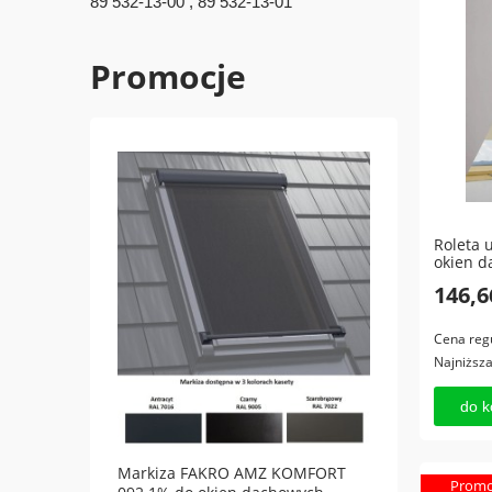
89 532-13-00 , 89 532-13-01
Promocje
Roleta 
okien d
146,6
Cena reg
Najniższ
do k
Markiza FAKRO AMZ KOMFORT
Moski
Promo