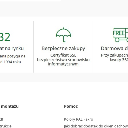
e montażu
Pomoc
df
Kolory RAL Fakro
trukcje
Jaki dobrać dodatek do okien dacho