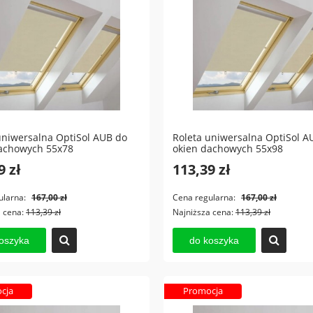
uniwersalna OptiSol AUB do
Roleta uniwersalna OptiSol A
achowych 55x78
okien dachowych 55x98
9 zł
113,39 zł
ularna:
167,00 zł
Cena regularna:
167,00 zł
a cena:
113,39 zł
Najniższa cena:
113,39 zł
oszyka
do koszyka
cja
Promocja