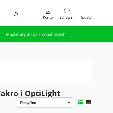
(pusty)
Moskitiery do okien dachowych
akro i OptiLight