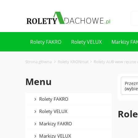
Rolety FAKRO
Rolety VELUX
Markizy FA
Kontakt
Strona główna
Rolety KRONmat
Rolety AUB wew ręczne d
Menu
Przez
(wybie
Rolety FAKRO
Role
Rolety VELUX
Markizy FAKRO
Markizy VELUX