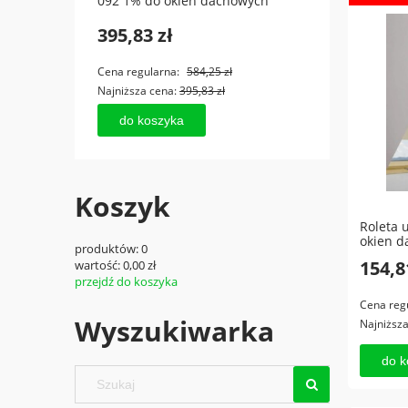
092 1% do okien dachowych
dacho
114x118
395,83 zł
461,
Cena regularna:
584,25 zł
Cena r
Najniższa cena:
395,83 zł
Najniż
do koszyka
do
Koszyk
Roleta 
okien d
produktów:
0
154,8
wartość:
0,00 zł
przejdź do koszyka
Cena reg
Wyszukiwarka
Najniższ
do k