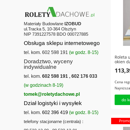
Materiały Budowlane
IZOBUD
ul.Tracka 5, 10-364 Olsztyn
NIP 7391227578 BDO 000727885
Obsługa sklepu internetowego
tel. kom. 602 598 191
(w godz. 8-15)
Roleta 
Doradztwo, wyceny
okien d
indywidualne
113,3
tel. kom.
602 598 191 , 602 176 033
Cena reg
(w godzinach 8-19)
Najniższ
tomek@roletydachowe.pl
do k
Dział logistyki i wysyłek
tel. kom.
602 396 419
(w godz. 8-15)
Promo
telefony stacjonarne (centrala) :