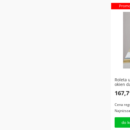
Promo
Roleta 
okien d
167,7
Cena reg
Najniższ
do k