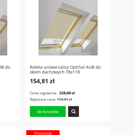
UB do
Roleta uniwersalna OptiSol AUB do
okien dachowych 78x118
154,81 zł
Cena regularna:
228,00 zł
Najniższa cena:
154,81 zł
do koszyka
L
Żaluzja wewnętrzna FAKRO AJP do
Role
Promocja