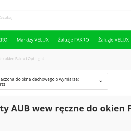
KRO
Markizy VELUX
Żaluzje FAKRO
Żaluzje VELUX
o okien Fakro i OptiLight
naczona do okna dachowego o wymiarze:
rz)
ty AUB wew ręczne do okien F