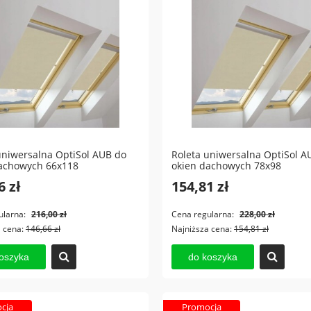
uniwersalna OptiSol AUB do
Roleta uniwersalna OptiSol A
achowych 66x118
okien dachowych 78x98
6 zł
154,81 zł
ularna:
216,00 zł
Cena regularna:
228,00 zł
a cena:
146,66 zł
Najniższa cena:
154,81 zł
oszyka
do koszyka
tiera FAKRO AMS do okien
Roleta zewnętrzna VELUX SS
cja
Promocja