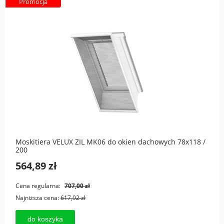
Promocja
Moskitiera VELUX ZIL MK06 do okien dachowych 78x118 /
200
564,89 zł
Cena regularna:
707,00 zł
Najniższa cena:
617,92 zł
do koszyka