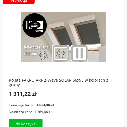
Promocja
Roleta FAKRO ARF Z-Wave SOLAR 66x98 w kolorach z II
grupy
1 311,22 zł
Cena regularna:
1 931,10 zł
Najniższa cena:
1 269,46 zł
do koszyka