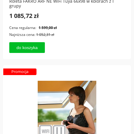
Roleta FAKRO ARF NE WiFi Tuya 66x98 w kolorach z I
grupy
1 085,72 zł
Cena regularna:
1 599,00 zł
Najniższa cena:
1 052,31 zł
do koszyka
Promocja