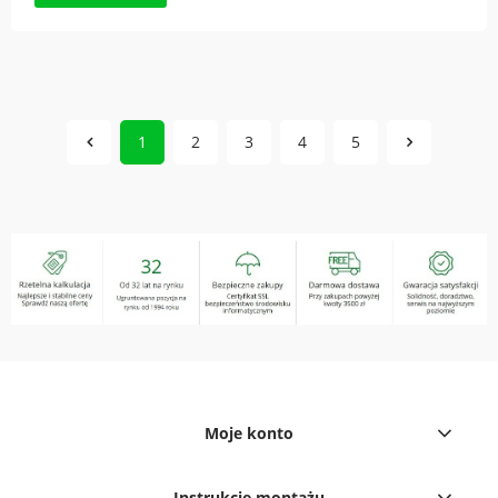
1
2
3
4
5
Moje konto
Instrukcje montażu